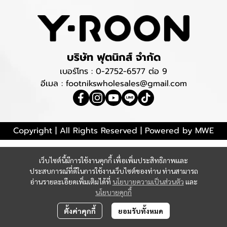
บริษัท ฟุตนิกส์ จำกัด
เบอร์โทร :
0-2752-6577
ต่อ 9
อีเมล : footnikswholesales@gmail.com
Copyright | All Rights Reserved | Powered by MWE
เว็บไซต์นี้มีการใช้งานคุกกี้ เพื่อเพิ่มประสิทธิภาพและ
ประสบการณ์ที่ดีในการใช้งานเว็บไซต์ของท่าน ท่านสามารถ
อ่านรายละเอียดเพิ่มเติมได้ที่
นโยบายความเป็นส่วนตัว
และ
นโยบายคุกกี้
ตั้งค่าคุกกี้
ยอมรับทั้งหมด