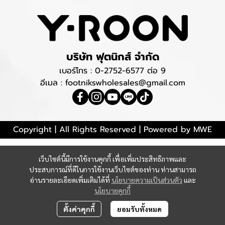
บริษัท ฟุตนิกส์ จำกัด
เบอร์โทร :
0-2752-6577
ต่อ 9
อีเมล : footnikswholesales@gmail.com
Copyright | All Rights Reserved | Powered by MWE
เว็บไซต์นี้มีการใช้งานคุกกี้ เพื่อเพิ่มประสิทธิภาพและ
ประสบการณ์ที่ดีในการใช้งานเว็บไซต์ของท่าน ท่านสามารถ
อ่านรายละเอียดเพิ่มเติมได้ที่
นโยบายความเป็นส่วนตัว
และ
นโยบายคุกกี้
ตั้งค่าคุกกี้
ยอมรับทั้งหมด