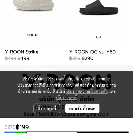
Y-ROON Strike
Y-ROON OG รุ่น Y60
฿799
฿499
฿359
฿290
เว็บไซต์นี้มีการใช้งานคุกกี้ เพื่อเพิ่มประสิทธิภาพและ
ประสบการณ์ที่ดีในการใช้งานเว็บไซต์ของท่าน ท่านสามารถ
อ่านรายละเอียดเพิ่มเติมได้ที่
นโยบายความเป็นส่วนตัว
และ
บริษัท ฟุตนิกส์ จำกัด
นโยบายคุกกี้
เบอร์โทร :
0-2752-6577
ต่อ 9
ตั้งค่าคุกกี้
ยอมรับทั้งหมด
อีเมล : footnikswholesales@gmail.com
฿199
฿279