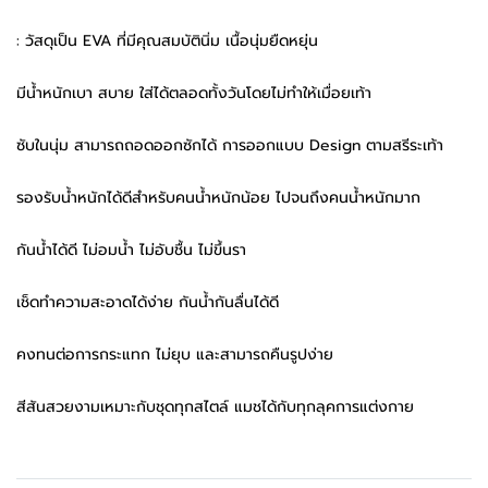
: วัสดุเป็น EVA ที่มีคุณสมบัตินิ่ม เนื้อนุ่มยืดหยุ่น
มีน้ำหนักเบา สบาย ใส่ได้ตลอดทั้งวันโดยไม่ทำให้เมื่อยเท้า
ซับในนุ่ม สามารถถอดออกซักได้ การออกแบบ Design ตามสรีระเท้า
รองรับน้ำหนักได้ดีสำหรับคนน้ำหนักน้อย ไปจนถึงคนน้ำหนักมาก
กันน้ำได้ดี ไม่อมน้ำ ไม่อับชื้น ไม่ขึ้นรา
เช็ดทำความสะอาดได้ง่าย กันน้ำกันลื่นได้ดี
คงทนต่อการกระแทก ไม่ยุบ และสามารถคืนรูปง่าย
สีสันสวยงามเหมาะกับชุดทุกสไตล์ แมชได้กับทุกลุคการแต่งกาย ️