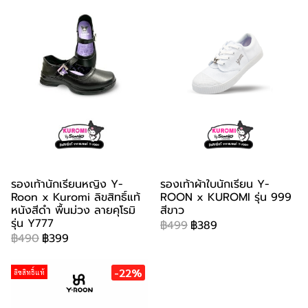
รองเท้านักเรียนหญิง Y-
รองเท้าผ้าใบนักเรียน Y-
Roon x Kuromi ลิขสิทธิ์แท้
ROON x KUROMI รุ่น 999
หนังสีดำ พื้นม่วง ลายคุโรมิ
สีขาว
รุ่น Y777
฿499
฿389
฿490
฿399
-22%
ลิขสิทธิ์แท้