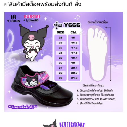
✅สินค้ามีสต็อคพร้อมส่งทันที สั่ง